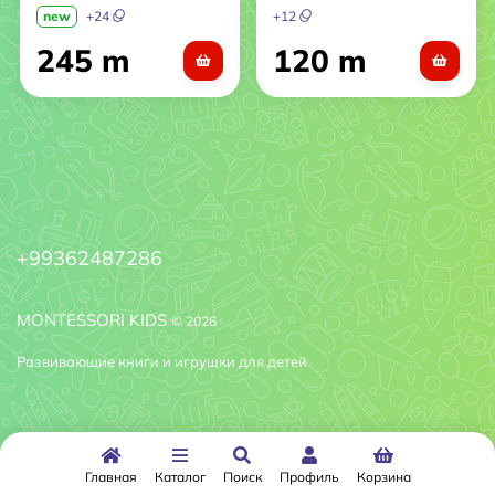
new
+
24
+
12
245 m
120 m
+99362487286
MONTESSORI KIDS
© 2026
Развивающие книги и игрушки для детей
Главная
Каталог
Поиск
Профиль
Корзина