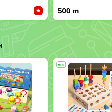
500 m
и
new