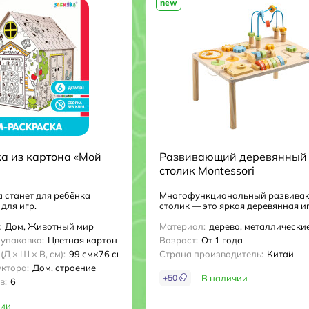
new
а из картона «Мой
Развивающий деревянный 
столик Montessori
 станет для ребёнка
Многофункциональный развива
для игр.
столик — это яркая деревянная иг
:
Дом, Животный мир
Материал:
дерево, металлически
упаковка:
Цветная картонная коробка
Возраст:
От 1 года
Д × Ш × В, см):
99 см×76 см×3.5 см
Страна производитель:
Китай
ктора:
Дом, строение
+
50
В наличии
в:
6
чии