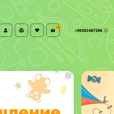
0
+99362487286