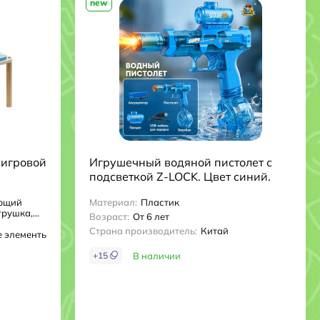
new
игровой
Игрушечный водяной пистолет с
подсветкой Z-LOCK. Цвет синий.
ющий
Материал:
Пластик
рушка,...
Возраст:
От 6 лет
Страна производитель:
Китай
е элементы
+
15
В наличии