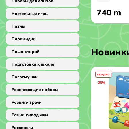
Наборы для опытов
230 m
740 m
210 m
Настольные игры
Пазлы
Пирамидки
Новинк
Пиши-стирай
Подготовка к школе
new
скидка
Погремушки
-23%
Развивающие наборы
Развития речи
Рамки-вкладыши
Раскраски