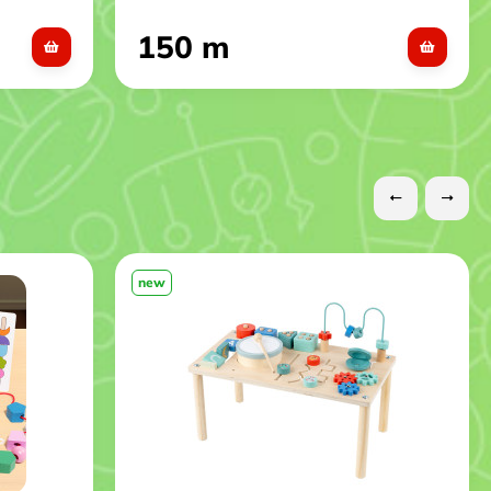
150 m
new