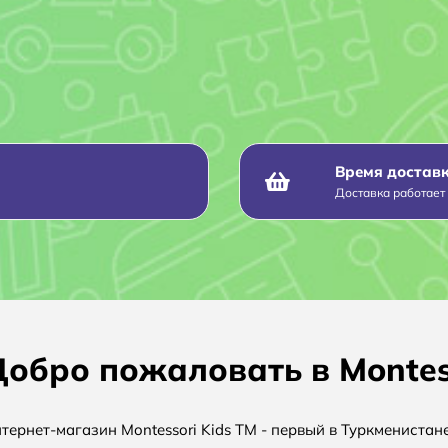
Время достав
Доставка работает 
обро пожаловать в Montess
тернет-магазин Montessori Kids TM - первый в Туркмениста