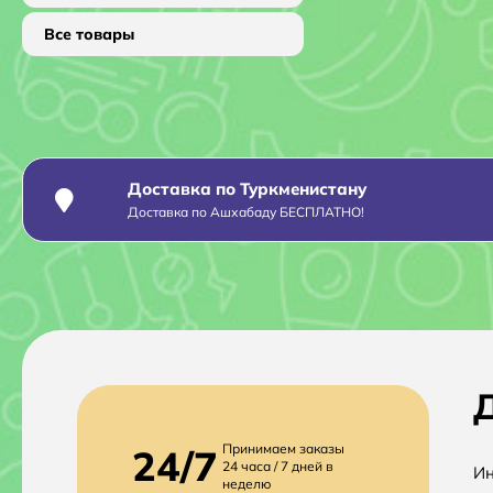
Все товары
Доставка по Туркменистану
Доставка по Ашхабаду БЕСПЛАТНО!
Д
Принимаем заказы
24/7
24 часа / 7 дней в
Ин
неделю