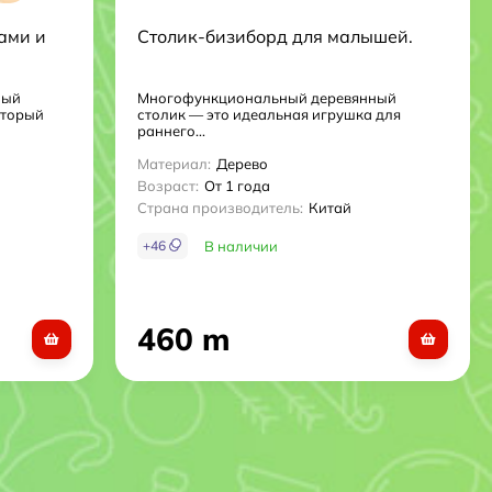
ами и
Столик-бизиборд для малышей.
ный
Многофункциональный деревянный
оторый
столик — это идеальная игрушка для
раннего...
Материал:
Дерево
Возраст:
От 1 года
Страна производитель:
Китай
+
46
В наличии
460 m