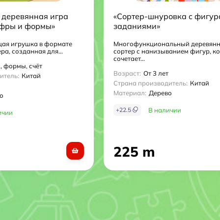
деревянная игра
«Сортер-шнуровка с фигур
ифры и формы»
заданиями»
тер, счёт)
ая игрушка в формате
Многофункциональный деревян
ра, созданная для...
сортер с нанизыванием фигур, к
сочетает...
 формы, счёт
Возраст:
От 3 лет
итель:
Китай
Страна производитель:
Китай
Материал:
Дерево
о
+
22.5
В наличии
ичии
225 m