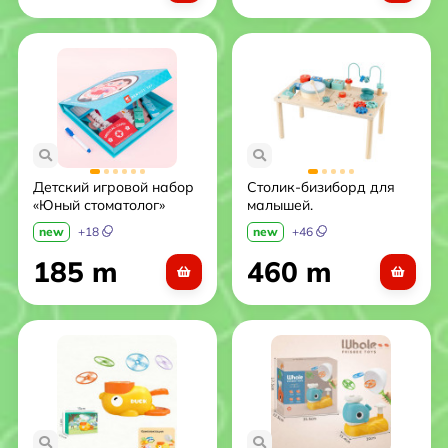
Детский игровой набор
Столик-бизиборд для
«Юный стоматолог»
малышей.
new
+
18
new
+
46
185 m
460 m