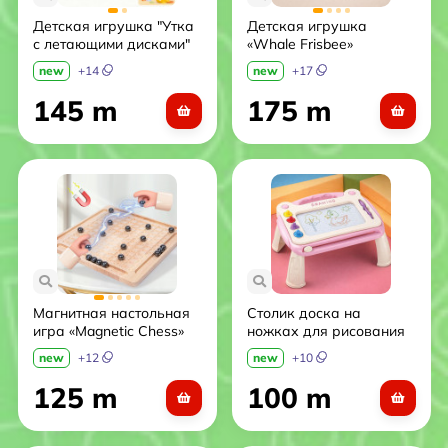
Детская игрушка "Утка
Детская игрушка
с летающими дисками"
«Whale Frisbee»
(летающие диски)
new
+
14
new
+
17
145 m
175 m
Магнитная настольная
Столик доска на
игра «Magnetic Chess»
ножках для рисования
20 шариков.
со штампами и ручкой.
new
+
12
new
+
10
(Розовый цв.)
125 m
100 m