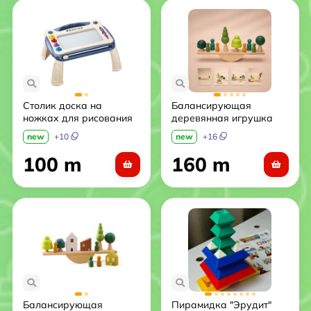
Столик доска на
Балансирующая
ножках для рисования
деревянная игрушка
со штампами и ручкой.
«Лесной балансир»
new
+
10
new
+
16
(Синий цв.)
100 m
160 m
Балансирующая
Пирамидка "Эрудит"