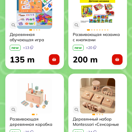
Деревянная
Развивающая мозаика
обучающая игра
с кнопками
Spelling Game (Учимся
new
+
13
new
+
20
читать и писать)
135 m
200 m
Развивающая
Деревянный набор
деревянная коробка
Montessori «Сенсорные
Montessori «3-в-1»
формы» (6 предметов)