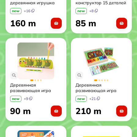
деревянная игрушка
конструктор 15 деталей
«Город и деревья»
new
+
16
new
+
8
160 m
85 m
Деревянная
Деревянная
развивающая игра
развивающая игра
«Цветная гусеница»
Color Matching Game
new
+
9
new
+
21
(Сортировка по цветам)
90 m
210 m