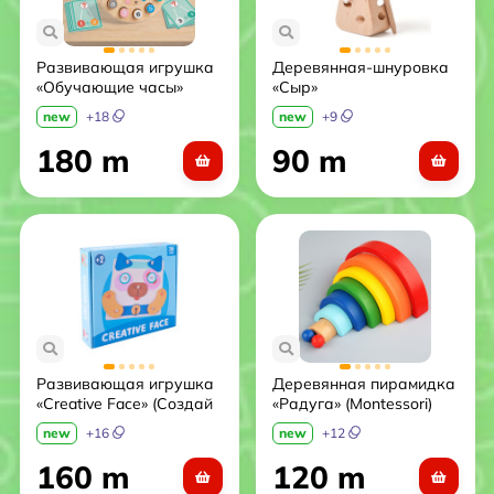
Развивающая игрушка
Деревянная-шнуровка
«Обучающие часы»
«Сыр»
new
+
18
new
+
9
180 m
90 m
Развивающая игрушка
Деревянная пирамидка
«Creative Face» (Создай
«Радуга» (Montessori)
лицо)
new
+
16
new
+
12
160 m
120 m