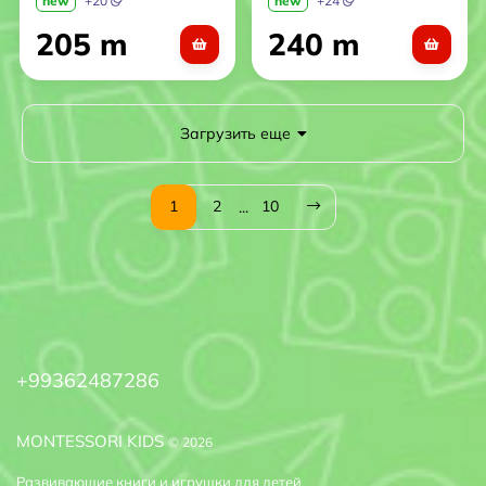
new
+
20
new
+
24
205 m
240 m
Загрузить еще
1
2
10
...
+99362487286
MONTESSORI KIDS
© 2026
Развивающие книги и игрушки для детей