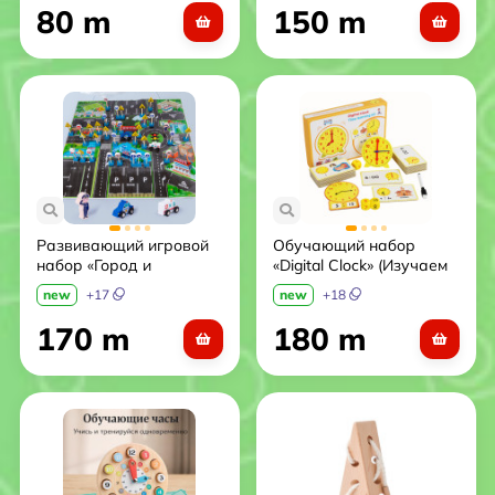
карточками).
80 m
150 m
Развивающий игровой
Обучающий набор
набор «Город и
«Digital Clock» (Изучаем
дорожные знаки»
время)
new
+
17
new
+
18
170 m
180 m