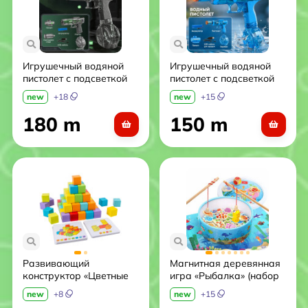
Игрушечный водяной
Игрушечный водяной
пистолет с подсветкой
пистолет с подсветкой
Z-LOCK. Цвет зелёный.
Z-LOCK. Цвет синий.
new
+
18
new
+
15
180 m
150 m
Развивающий
Магнитная деревянная
конструктор «Цветные
игра «Рыбалка» (набор
кубики» 16 шт.
с удочками и морскими
new
+
8
new
+
15
(логическая игра с
фигурками)