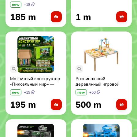
маркером.
new
+
18
185 m
1 m
Магнитный конструктор
Развивающий
«Пиксельный мир» —
деревянный игровой
100 деталей + 5
столик Montessori
new
+
19
new
+
50
фигурок + буклет
195 m
500 m