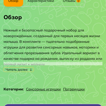
Обзор
Характеристики
Отзывы
0
Обзор
Нежный и безопасный подарочный набор для
новорождённых, созданный для первых месяцев жизни
малыша. В комплекте — тщательно подобранные
игрушки для развития сенсорных навыков, моторики и
облегчения прорезывания зубов. Идеальный вариант в
качестве подарка на рождение, выписку из роддома или
первый визит к малышу.
Читать далее
🧸 Состав набора (8 предметов)
Погремушки с мягким звуком
Прорезыватели для дёсен
Категории:
Сенсорные игрушки
Погремушки
Игрушки для захвата и развития моторики
Сенсорные элементы с разной формой и текстурой