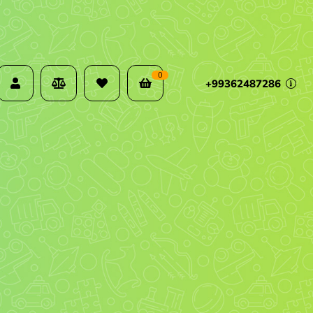
0
+99362487286