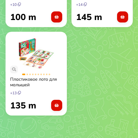
половинку»
+
10
+
14
100 m
145 m
Пластиковое лото для
малышей
Машинки.Найди
+
13
половинку 3+
135 m